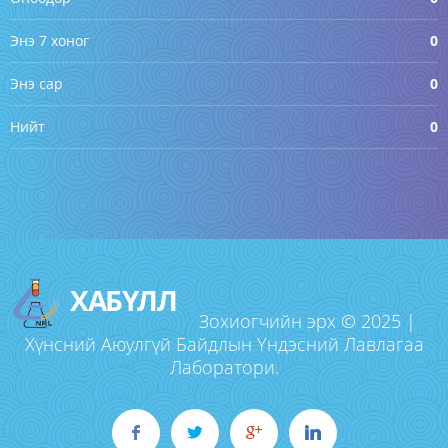
Энэ 7 хоног
0
Энэ сар
0
Нийт
0
ХАБҮЛЛ
Зохиогчийн эрх © 2025 |
Хүнсний Аюулгүй Байдлын Үндэсний Лавлагаа
Лаборатори.