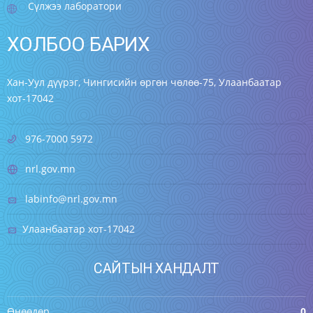
Сүлжээ лаборатори
ХОЛБОО БАРИХ
Хан-Уул дүүрэг, Чингисийн өргөн чөлөө-75, Улаанбаатар
хот-17042
976-7000 5972
nrl.gov.mn
labinfo@nrl.gov.mn
Улаанбаатар хот-17042
САЙТЫН ХАНДАЛТ
Өнөөдөр
0