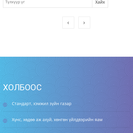
ХОЛБООС
Стандарт, хэмжил зүйн газар
Хүнс, хөдөө аж ахуй, хөнгөн үйлдвэрийн яам