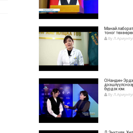
Манай лаборат
тоног төхөөрө
By Л.Ариунту
О.Нандин-Эрдэ
дээшлүүлснээр
бүрдэх юм.
By Л.Ариунту
Д.Энхтуяа: Хи