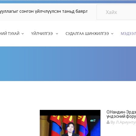
г сонгон үйлчлүүлсэн таньд баярлалаа.
НИЙ ТУХАЙ
ҮЙЛЧИЛГЭЭ
СУДАЛГАА ШИНЖИЛГЭЭ
МЭДЭЭ
О.Нандин-Эрд
үндэсний фору
By Л.Ариунту