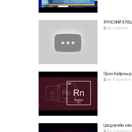
ХҮНСНИЙ ХУВЬ
By А.Админ
Орон байрны р
By Л.Ариунту
Цацрагийн хян
By Л.Ариунту