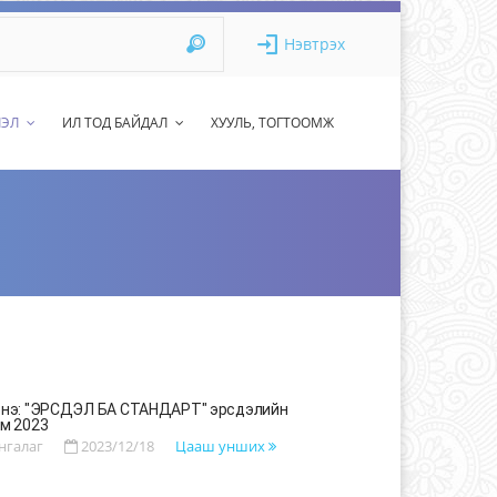
Нэвтрэх
ЛЭЛ
ИЛ ТОД БАЙДАЛ
ХУУЛЬ, ТОГТООМЖ
энэ: "ЭРСДЭЛ БА СТАНДАРТ" эрсдэлийн
м 2023
нгалаг
2023/12/18
Цааш унших