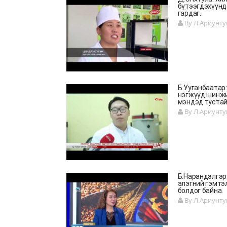
бүтээгдэхүүнд
гардаг.
By Л.Ариунту
Б.Ууганбаатар
нэгжүүд шинжи
мэндэд тустай
By Л.Ариунту
Б.Нарандэлгэр:
элэгний гэмтэ
болдог байна.
By Л.Ариунту