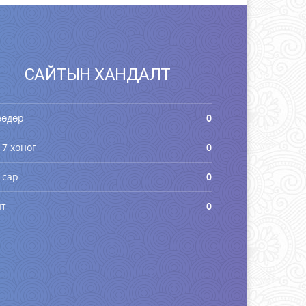
САЙТЫН ХАНДАЛТ
өөдөр
0
 7 хоног
0
 сар
0
йт
0