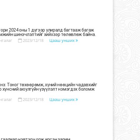
ори 2024 оны 1 дүгээр улиралд багтааж багаж
мжийн шинэчлэлтийг хийхээр төлөвлөж байна.
нгалаг
2023/12/18
Цааш унших
нэ: Тоног төхөөрөмж, хүний нөөцийн чадавхийг
 хүнсний аюулгүйн үзүүлэлт нэмэгдэх боломж
нгалаг
2023/12/18
Цааш унших
л гаалиар нэвтэрч орж ирсэн зарим