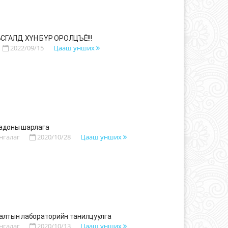
СГАЛД ХҮН БҮР ОРОЛЦЪЁ!!!
2022/09/15
Цааш унших
адоны шарлага
нгалаг
2020/10/28
Цааш унших
алтын лабораторийн танилцуулга
нгалаг
2020/10/13
Цааш унших