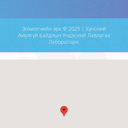
Зохиогчийн эрх © 2025 | Хүнсний
Аюулгүй Байдлын Үндэсний Лавлагаа
Лаборатори.