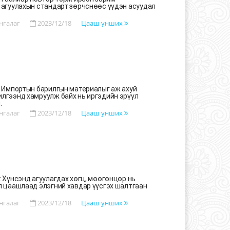
 агуулахын стандарт зөрчснөөс үүдэн асуудал
нгалаг
2023/12/18
Цааш унших
: Импортын барилгын материалыг аж ахуй
лгээнд хамруулж байх нь иргэдийн эрүүл
.
нгалаг
2023/12/18
Цааш унших
 Хүнсэнд агуулагдах хөгц, мөөгөнцөр нь
л цаашлаад элэгний хавдар үүсгэх шалтгаан
нгалаг
2023/12/18
Цааш унших