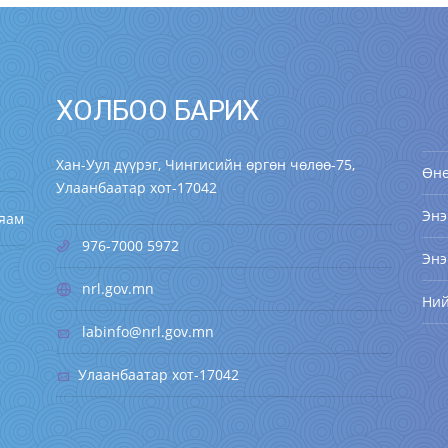
ХОЛБОО БАРИХ
Хан-Уул дүүрэг, Чингисийн өргөн чөлөө-75,
Өн
Улаанбаатар хот-17042
Энэ
 яам
976-7000 5972
Энэ
nrl.gov.mn
Ни
labinfo@nrl.gov.mn
Улаанбаатар хот-17042