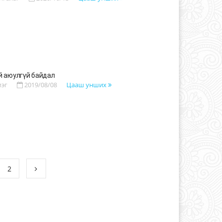
й аюулгүй байдал
мэг
2019/08/08
Цааш унших
2