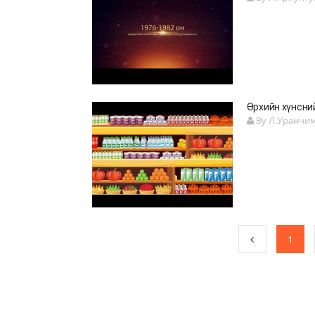
Өрхийн хүнсни
By Л.Уранчи
1