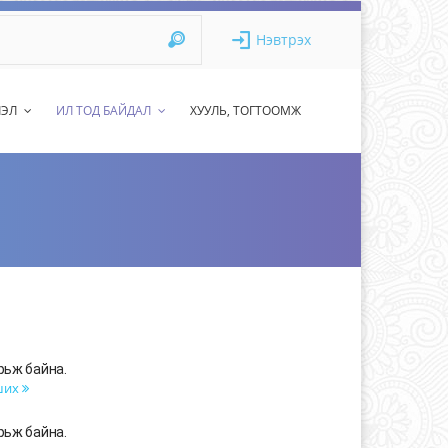
Нэвтрэх
ЛЭЛ
ИЛ ТОД БАЙДАЛ
ХУУЛЬ, ТОГТООМЖ
рьж байна.
ших
рьж байна.