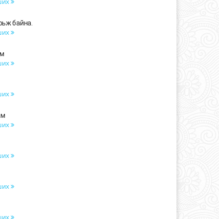
ших
рьж байна.
ших
ам
ших
ших
ам
ших
ших
ших
ших