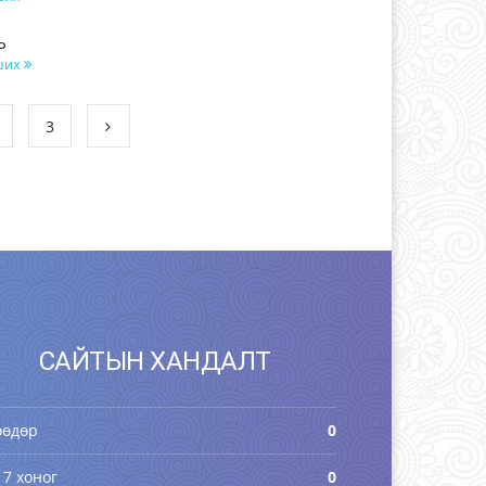
Ь
ших
3
САЙТЫН ХАНДАЛТ
өөдөр
0
 7 хоног
0