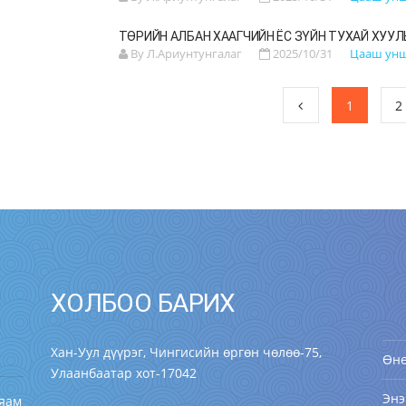
ТӨРИЙН АЛБАН ХААГЧИЙН ЁС ЗҮЙН ТУХАЙ ХУУЛ
By Л.Ариунтунгалаг
2025/10/31
Цааш ун
1
2
ХОЛБОО БАРИХ
Хан-Уул дүүрэг, Чингисийн өргөн чөлөө-75,
Өн
Улаанбаатар хот-17042
Энэ
 яам