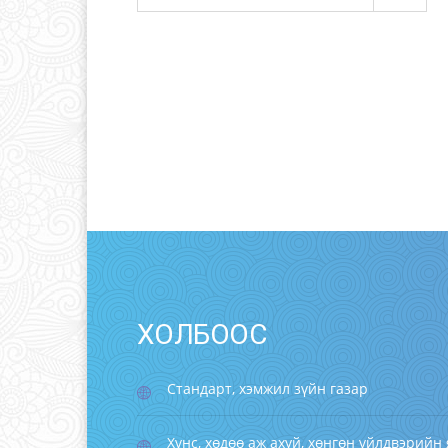
ХОЛБООС
Стандарт, хэмжил зүйн газар
Хүнс, хөдөө аж ахуй, хөнгөн үйлдвэрийн