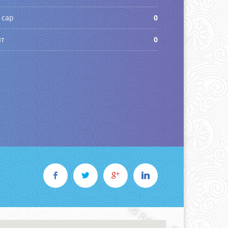
 сар
0
йт
0