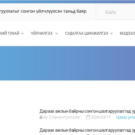
агыг сонгон үйлчлүүлсэн таньд баярлалаа.
НИЙ ТУХАЙ
ҮЙЛЧИЛГЭЭ
СУДАЛГАА ШИНЖИЛГЭЭ
МЭДЭЭ
Дараах ажлын байрны сонгон шалгаруулалтад у
By Л.Ариунтунгалаг
2026/03/17
Цааш ун
Дараах ажлын байрны сонгон шалгаруулалтад у