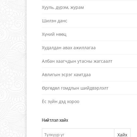
Хууль, дүрэм, журам
Шилэн данс
Хүний нөөц
Худалдан авах ажиллагаа
Албан хаагчдын утасны жагсаалт
Авлигын эсрэг хамтдаа
Өргөдөл гомдлын шийдвэрлэлт
Ёс зүйн дэд хороо
Нийтлэл хайх