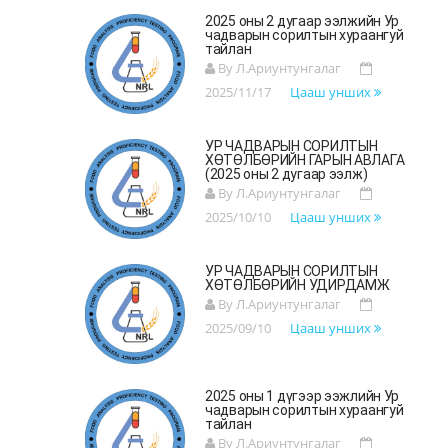
2025 оны 2 дугаар ээлжийн Ур
чадварын сорилтын хураангуй
тайлан
By Л.Ариунтунгалаг
2025/11/17
Цааш унших
УР ЧАДВАРЫН СОРИЛТЫН
ХӨТӨЛБӨРИЙН ГАРЫН АВЛАГА
(2025 оны 2 дугаар ээлж)
By Л.Ариунтунгалаг
2025/10/10
Цааш унших
УР ЧАДВАРЫН СОРИЛТЫН
ХӨТӨЛБӨРИЙН УДИРДАМЖ
By Л.Ариунтунгалаг
2025/09/10
Цааш унших
2025 оны 1 дүгээр ээжлийн Ур
чадварын сорилтын хураангуй
тайлан
By Л.Ариунтунгалаг