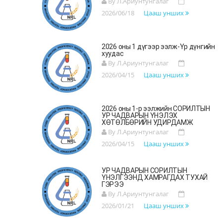
By Л.Ариунтунгалаг
2026/06/18
Цааш унших
2026 оны 1 дүгээр ээлж-Үр дүнгийн
хуудас
By Л.Ариунтунгалаг
2026/04/15
Цааш унших
2026 оны 1-р ээлжийн СОРИЛТЫН
УР ЧАДВАРЫН ҮНЭЛЭХ
ХӨТӨЛБӨРИЙН УДИРДАМЖ
By Л.Ариунтунгалаг
2026/04/15
Цааш унших
УР ЧАДВАРЫН СОРИЛТЫН
ҮНЭЛГЭЭНД ХАМРАГДАХ ТУХАЙ
ГЭРЭЭ
By Л.Ариунтунгалаг
2026/01/21
Цааш унших