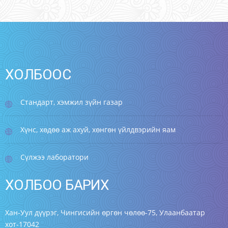
ХОЛБООС
Стандарт, хэмжил зүйн газар
Хүнс, хөдөө аж ахуй, хөнгөн үйлдвэрийн яам
Сүлжээ лаборатори
ХОЛБОО БАРИХ
Хан-Уул дүүрэг, Чингисийн өргөн чөлөө-75, Улаанбаатар
хот-17042