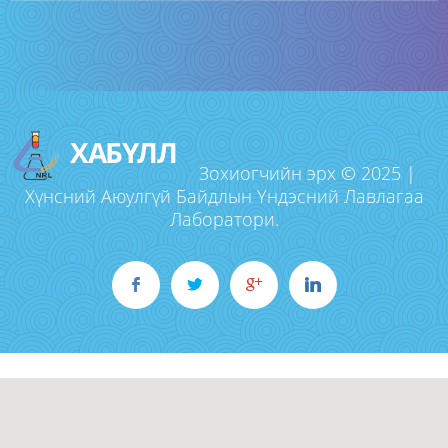
ХАБҮЛЛ
Зохиогчийн эрх © 2025 |
Хүнсний Аюулгүй Байдлын Үндэсний Лавлагаа
Лаборатори.