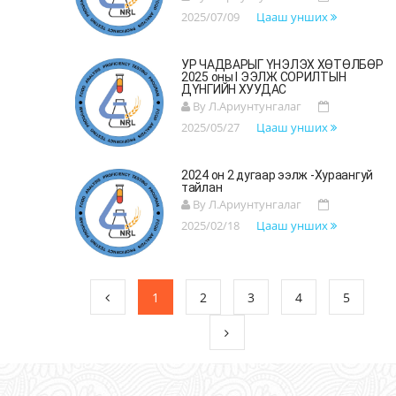
2025/07/09
Цааш унших
УР ЧАДВАРЫГ ҮНЭЛЭХ ХӨТӨЛБӨР
2025 оны I ЭЭЛЖ СОРИЛТЫН
ДҮНГИЙН ХУУДАС
By Л.Ариунтунгалаг
2025/05/27
Цааш унших
2024 он 2 дугаар ээлж -Хураангуй
тайлан
By Л.Ариунтунгалаг
2025/02/18
Цааш унших
1
2
3
4
5