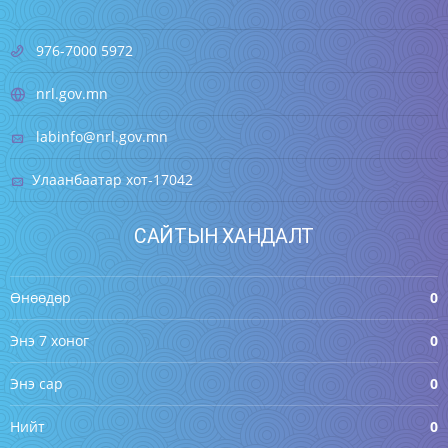
976-7000 5972
nrl.gov.mn
labinfo@nrl.gov.mn
Улаанбаатар хот-17042
САЙТЫН ХАНДАЛТ
Өнөөдөр
0
Энэ 7 хоног
0
Энэ сар
0
Нийт
0