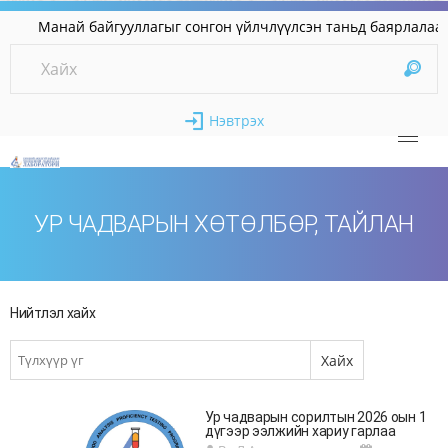
Манай байгууллагыг сонгон үйлчлүүлсэн таньд ба
Нэвтрэх
УР ЧАДВАРЫН ХӨТӨЛБӨР, ТАЙЛАН
Нийтлэл хайх
Ур чадварын сорилтын 2026 оын 1
дүгээр ээлжийн хариу гарлаа