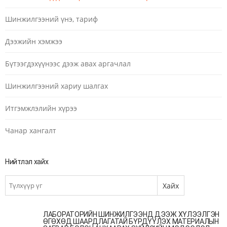
Шинжилгээний үнэ, тариф
Дээжийн хэмжээ
Бүтээгдэхүүнээс дээж авах аргачлал
Шинжилгээний хариу шалгах
Итгэмжлэлийн хүрээ
Чанар хангалт
Нийтлэл хайх
ЛАБОРАТОРИЙН ШИНЖИЛГЭЭНД ДЭЭЖ ХҮЛЭЭЛГЭН
ӨГӨХӨД ШААРДЛАГАТАЙ БҮРДҮҮЛЭХ МАТЕРИАЛЫН