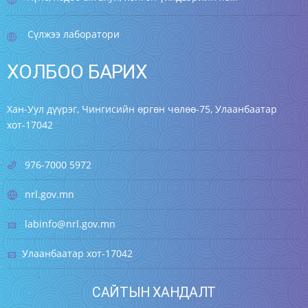
Сүлжээ лаборатори
ХОЛБОО БАРИХ
Хан-Уул дүүрэг, Чингисийн өргөн чөлөө-75, Улаанбаатар
хот-17042
976-7000 5972
nrl.gov.mn
labinfo@nrl.gov.mn
Улаанбаатар хот-17042
САЙТЫН ХАНДАЛТ