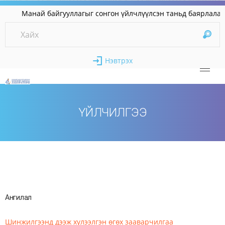
Манай байгууллагыг сонгон үйлчлүүлсэн таньд б
Нэвтрэх
ҮЙЛЧИЛГЭЭ
Ангилал
Шинжилгээнд дээж хүлээлгэн өгөх зааварчилгаа