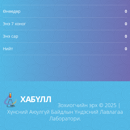
Өнөөдөр
0
Энэ 7 хоног
0
Энэ сар
0
Нийт
0
ХАБҮЛЛ
Зохиогчийн эрх © 2025 |
Хүнсний Аюулгүй Байдлын Үндэсний Лавлагаа
Лаборатори.