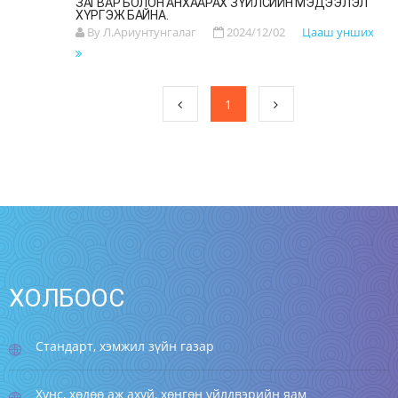
ЗАГВАР БОЛОН АНХААРАХ ЗҮЙЛСИЙН МЭДЭЭЛЭЛ
ХҮРГЭЖ БАЙНА.
By Л.Ариунтунгалаг
2024/12/02
Цааш унших
1
ХОЛБООС
Стандарт, хэмжил зүйн газар
Хүнс, хөдөө аж ахуй, хөнгөн үйлдвэрийн яам