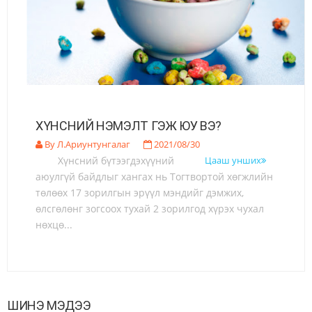
ХҮНСНИЙ НЭМЭЛТ ГЭЖ ЮУ ВЭ?
By Л.Ариунтунгалаг
2021/08/30
Хүнсний бүтээгдэхүүний
Цааш унших
аюулгүй байдлыг хангах нь Тогтвортой хөгжлийн
төлөөх 17 зорилгын эрүүл мэндийг дэмжих,
өлсгөлөнг зогсоох тухай 2 зорилгод хүрэх чухал
нөхцө...
ШИНЭ МЭДЭЭ