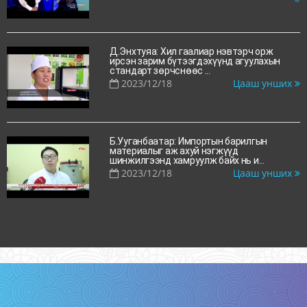
Д.Энхтуяа: Хил гаалиар нэвтэрч орж
ирсэн зарим бүтээгдэхүүнд агуулахын
стандарт зөрчснөөс ...
2023/12/18
Цааш унших
Б.Ууганбаатар: Импортын барилгын
материалыг аж ахуй нэгжүүд
шинжилгээнд хамруулж байх нь и...
2023/12/18
Цааш унших
Б.Нарандэлгэр: Хүнсэнд агуулагдах хөгц,
мөөгөнцөр нь элэгний гэмтэл цаашлаад
элэгний хавда...
2023/12/18
Цааш унших