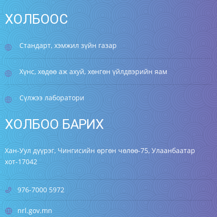
ХҮНСНИЙ ХУВЬСГАЛД ХҮН БҮР ОРОЛЦЪЁ!!!
ХОЛБООС
2022/09/15
Цааш унших
Стандарт, хэмжил зүйн газар
Хүнс, хөдөө аж ахуй, хөнгөн үйлдвэрийн яам
Орон байрны радоны шарлага
2020/10/28
Цааш унших
Сүлжээ лаборатори
ХОЛБОО БАРИХ
Цацрагийн хяналтын лабораторийн
танилцуулга
Хан-Уул дүүрэг, Чингисийн өргөн чөлөө-75, Улаанбаатар
2020/10/13
Цааш унших
хот-17042
976-7000 5972
Өрхийн хүнсний аюулгүй байдал
2019/08/08
Цааш унших
nrl.gov.mn