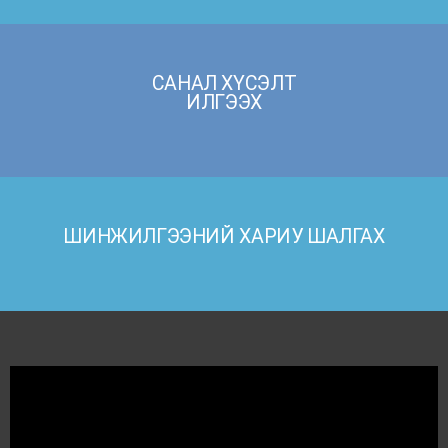
“НЭЭЛТТЭЙ ХААЛГАНЫ ӨДӨРЛӨГ”
АМЖИЛТТАЙ ЗОХИОН БАЙГУУЛАГДЛАА
2026/04/15
Цааш унших
САНАЛ ХҮСЭЛТ
ИЛГЭЭХ
ХҮНСНИЙ ТЕХНОЛОГИЙН АНГИЙН
АЮУТНУУД ЛАБОРАТОРИЙН ҮЙЛ
АЖИЛЛАГААТАЙ ТАНИЛЦЛАА
2026/04/07
Цааш унших
ШИНЖИЛГЭЭНИЙ ХАРИУ ШАЛГАХ
ЕРӨНХИЙ БОЛОВСРОЛЫН СУРГУУЛИЙН
СУРАГЧИД ЛАБОРАТОРИЙН ҮЙЛ
АЖИЛЛАГААТАЙ ТАНИЛЦЛАА
2026/04/01
Цааш унших
⏳ ЛАБОРАТОРИЙН САЛБАР
ХЭЛЭЛЦҮҮЛЭГ ЗОХИОН БАЙГУУЛАГДЛАА
2026/03/30
Цааш унших