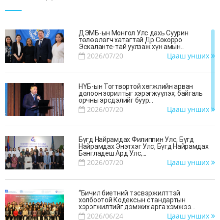
ДЭМБ-ын Монгол Улс дахь Суурин
төлөөлөгч хатагтай Др Сокорро
Эскаланте-тай уулзаж хүн амын...
2026/07/20
Цааш унших
НҮБ-ын Тогтвортой хөгжлийн арван
долоон зорилтыг хэрэгжүүлэх, байгаль
орчны эрсдэлийг буур...
2026/07/20
Цааш унших
Бүгд Найрамдах Филиппин Улс, Бүгд
Найрамдах Энэтхэг Улс, Бүгд Найрамдах
Бангладеш Ард Улс,...
2026/07/20
Цааш унших
“Бичил биетний тэсвэржилттэй
холбоотой Кодексын стандартын
хэрэгжилтийг дэмжих арга хэмжээ...
2026/06/24
Цааш унших