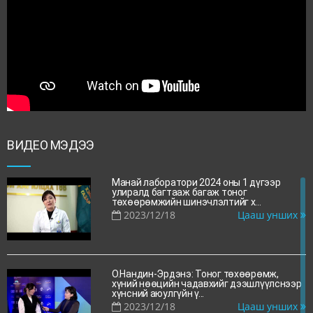
ХҮНСНИЙ АЮУЛГҮЙ БАЙДЛЫН ҮНДЭСНИЙ
ЛАВЛАГАА ЛАБОРАТОРИД АЖЛЫН
УУЛЗАЛТ ЗОХИОН БАЙГУУЛЛАА
2026/03/30
Цааш унших
ХҮНСНИЙ АЮУЛГҮЙ БАЙДЛЫН ҮНДЭСНИЙ
ЛАВЛАГАА ЛАБОРАТОРИД АЖЛЫН
УУЛЗАЛТ ЗОХИОН БАЙГУУЛЛАА
2026/03/30
Цааш унших
ВИДЕО МЭДЭЭ
“Агро-сити” эдийн засгийн тусгай бүсийн
Захирагчийн ажлын алба болон Хүнсний
Манай лаборатори 2024 оны 1 дүгээр
аюулгүй байдл...
улиралд багтааж багаж тоног
2026/03/30
Цааш унших
төхөөрөмжийн шинэчлэлтийг х...
2023/12/18
Цааш унших
О.Нандин-Эрдэнэ: Тоног төхөөрөмж,
хүний нөөцийн чадавхийг дээшлүүлснээр
хүнсний аюулгүйн ү...
2023/12/18
Цааш унших