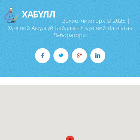
ХАБҮЛЛ
Зохиогчийн эрх © 2025 |
Хүнсний Аюулгүй Байдлын Үндэсний Лавлагаа
Лаборатори.