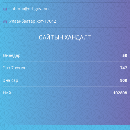
labinfo@nrl.gov.mn
Улаанбаатар хот-17042
Хүн амын хоол тэжээл, хүнсний аюулгүй
байдлын талаар ярилцлаа
САЙТЫН ХАНДАЛТ
2018/06/12
Цааш унших
Өнөөдөр
58
Энэ 7 хоног
747
Энэ сар
908
Нийт
102808