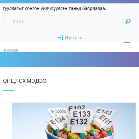
уллагыг сонгон үйлчлүүлсэн таньд баярлалаа.
Нэвтрэх
ОНЦЛОХ МЭДЭЭ