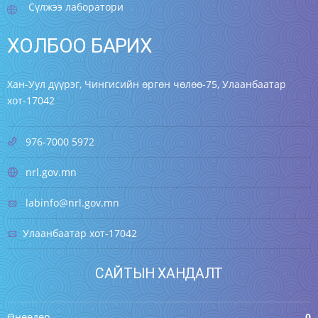
Сүлжээ лаборатори
ХОЛБОО БАРИХ
Хан-Уул дүүрэг, Чингисийн өргөн чөлөө-75, Улаанбаатар
хот-17042
976-7000 5972
nrl.gov.mn
labinfo@nrl.gov.mn
Улаанбаатар хот-17042
САЙТЫН ХАНДАЛТ
Өнөөдөр
0