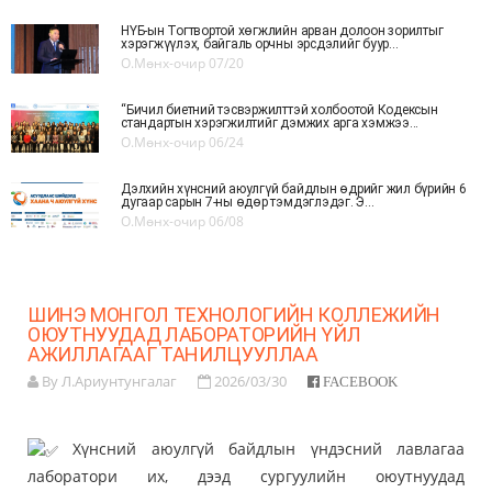
НҮБ-ын Тогтвортой хөгжлийн арван долоон зорилтыг
хэрэгжүүлэх, байгаль орчны эрсдэлийг буур...
О.Мөнх-очир
07/20
“Бичил биетний тэсвэржилттэй холбоотой Кодексын
стандартын хэрэгжилтийг дэмжих арга хэмжээ...
О.Мөнх-очир
06/24
Дэлхийн хүнсний аюулгүй байдлын өдрийг жил бүрийн 6
дугаар сарын 7-ны өдөр тэмдэглэдэг. Э...
О.Мөнх-очир
06/08
ШИНЭ МОНГОЛ ТЕХНОЛОГИЙН КОЛЛЕЖИЙН
ОЮУТНУУДАД ЛАБОРАТОРИЙН ҮЙЛ
АЖИЛЛАГААГ ТАНИЛЦУУЛЛАА
By Л.Ариунтунгалаг
2026/03/30
FACEBOOK
Хүнсний аюулгүй байдлын үндэсний лавлагаа
лаборатори их, дээд сургуулийн оюутнуудад