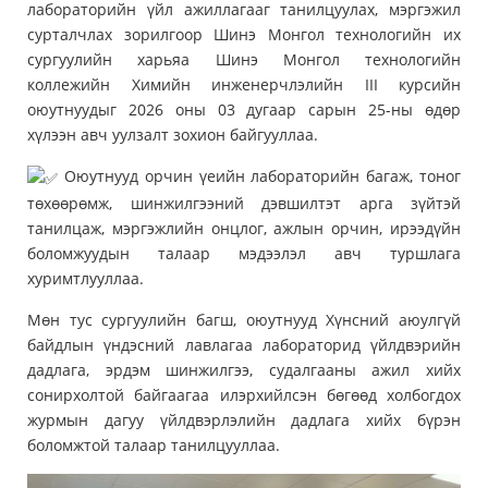
лабораторийн үйл ажиллагааг танилцуулах, мэргэжил
сурталчлах зорилгоор Шинэ Монгол технологийн их
сургуулийн харьяа Шинэ Монгол технологийн
коллежийн Химийн инженерчлэлийн III курсийн
оюутнуудыг 2026 оны 03 дугаар сарын 25-ны өдөр
хүлээн авч уулзалт зохион байгууллаа.
Оюутнууд орчин үеийн лабораторийн багаж, тоног
төхөөрөмж, шинжилгээний дэвшилтэт арга зүйтэй
танилцаж, мэргэжлийн онцлог, ажлын орчин, ирээдүйн
боломжуудын талаар мэдээлэл авч туршлага
хуримтлууллаа.
Мөн тус сургуулийн багш, оюутнууд Хүнсний аюулгүй
байдлын үндэсний лавлагаа лабораторид үйлдвэрийн
дадлага, эрдэм шинжилгээ, судалгааны ажил хийх
сонирхолтой байгаагаа илэрхийлсэн бөгөөд холбогдох
журмын дагуу үйлдвэрлэлийн дадлага хийх бүрэн
боломжтой талаар танилцууллаа.