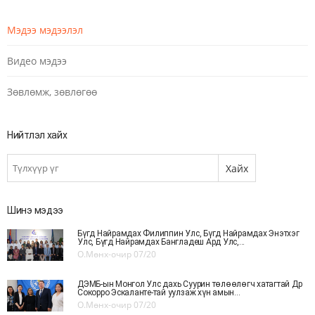
Мэдээ мэдээлэл
Видео мэдээ
Зөвлөмж, зөвлөгөө
Нийтлэл хайх
Шинэ мэдээ
Бүгд Найрамдах Филиппин Улс, Бүгд Найрамдах Энэтхэг
Улс, Бүгд Найрамдах Бангладеш Ард Улс,...
О.Мөнх-очир
07/20
ДЭМБ-ын Монгол Улс дахь Суурин төлөөлөгч хатагтай Др
Сокорро Эскаланте-тай уулзаж хүн амын...
О.Мөнх-очир
07/20