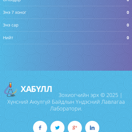
Энэ 7 хоног
0
Энэ сар
0
Нийт
0
ХАБҮЛЛ
Зохиогчийн эрх © 2025 |
Хүнсний Аюулгүй Байдлын Үндэсний Лавлагаа
Лаборатори.