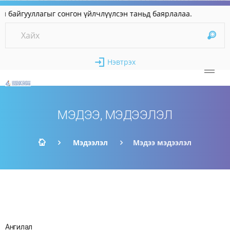
айгууллагыг сонгон үйлчлүүлсэн таньд баярлалаа
Нэвтрэх
МЭДЭЭ, МЭДЭЭЛЭЛ
Мэдээлэл
Мэдээ мэдээлэл
Ангилал