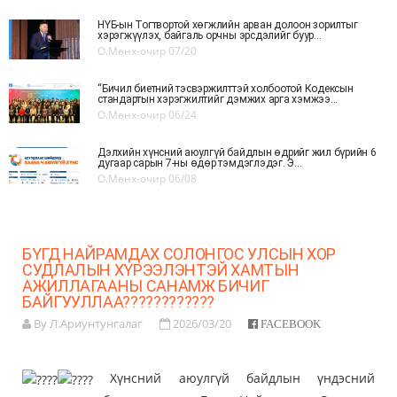
НҮБ-ын Тогтвортой хөгжлийн арван долоон зорилтыг
хэрэгжүүлэх, байгаль орчны эрсдэлийг буур...
О.Мөнх-очир
07/20
“Бичил биетний тэсвэржилттэй холбоотой Кодексын
стандартын хэрэгжилтийг дэмжих арга хэмжээ...
О.Мөнх-очир
06/24
Дэлхийн хүнсний аюулгүй байдлын өдрийг жил бүрийн 6
дугаар сарын 7-ны өдөр тэмдэглэдэг. Э...
О.Мөнх-очир
06/08
БҮГД НАЙРАМДАХ СОЛОНГОС УЛСЫН ХОР
СУДЛАЛЫН ХҮРЭЭЛЭНТЭЙ ХАМТЫН
АЖИЛЛАГААНЫ САНАМЖ БИЧИГ
БАЙГУУЛЛАА????????????
By Л.Ариунтунгалаг
2026/03/20
FACEBOOK
Хүнсний аюулгүй байдлын үндэсний