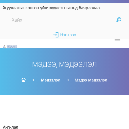
уллагыг сонгон үйлчлүүлсэн таньд баярлалаа.
Нэвтрэх
МЭДЭЭ, МЭДЭЭЛЭЛ
Мэдээлэл
Мэдээ мэдээлэл
Ангилал