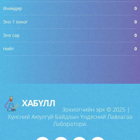
Өнөөдөр
0
Энэ 7 хоног
0
Энэ сар
0
Нийт
0
ХАБҮЛЛ
Зохиогчийн эрх © 2025 |
Хүнсний Аюулгүй Байдлын Үндэсний Лавлагаа
Лаборатори.