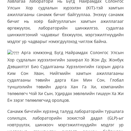
лавлагаа лаборатори нь Бүгд Найрамдах Солонгос
Улсын Хор судлалын хүрээлэн (KIT)-тэй хамтын
ажиллагааны санамж бичиг байгууллаа. Энэхүү санамж
бичиг нь хоёр байгууллагын хамтын ажиллагааг
өргөжүүлэх, лабораторийн шинжилгээ, судалгаа
шинжилгээний чадавхыг бэхжүүлэх, мэргэжилтнүүдийн
мэдлэг ур чадварыг нэмэгдүүлэхэд чиглэж байна.
Арга хэмжээнд Бүгд Найрамдах Солонгос Улсын
Хор судлалын хүрээлэнгийн захирал Хо Жон Ду, Жонбук
Дэвшилтэт Био Судалгааны Хүрээлэнгийн газрын дарга
Ким Сон Хван, Нийгмийн хамтын ажиллагааны
судалгааны төвийн дарга Кан Мин Сон, Глобал
түншлэлийн төвийн дарга Хан Га Хи, компанийн
төлөөлөгч Чой Хи Сын, Удирдах зөвлөлийн гишүүн Ха Жи
Ён зэрэг төлөөлөгчид оролцов.
Санамж бичгийн хүрээнд талууд лабораторийн туршлага
солилцох, лабораторийн зохистой дадал (GLP)-ыг
нэвтрүүлэх, шинжээч мэргэжилтнүүдийн мэдлэг ур