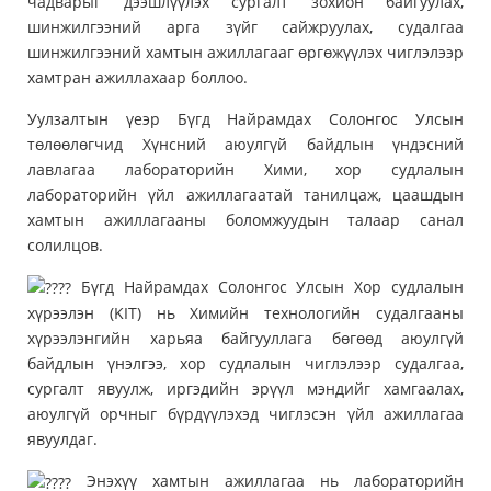
чадварыг дээшлүүлэх сургалт зохион байгуулах,
шинжилгээний арга зүйг сайжруулах, судалгаа
шинжилгээний хамтын ажиллагааг өргөжүүлэх чиглэлээр
хамтран ажиллахаар боллоо.
Уулзалтын үеэр Бүгд Найрамдах Солонгос Улсын
төлөөлөгчид Хүнсний аюулгүй байдлын үндэсний
лавлагаа лабораторийн Хими, хор судлалын
лабораторийн үйл ажиллагаатай танилцаж, цаашдын
хамтын ажиллагааны боломжуудын талаар санал
солилцов.
Бүгд Найрамдах Солонгос Улсын Хор судлалын
хүрээлэн (KIT) нь Химийн технологийн судалгааны
хүрээлэнгийн харьяа байгууллага бөгөөд аюулгүй
байдлын үнэлгээ, хор судлалын чиглэлээр судалгаа,
сургалт явуулж, иргэдийн эрүүл мэндийг хамгаалах,
аюулгүй орчныг бүрдүүлэхэд чиглэсэн үйл ажиллагаа
явуулдаг.
Энэхүү хамтын ажиллагаа нь лабораторийн