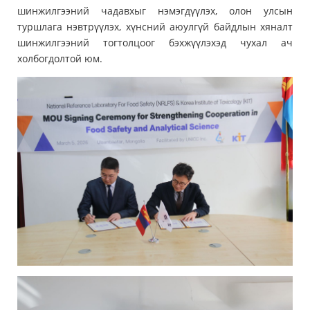
шинжилгээний чадавхыг нэмэгдүүлэх, олон улсын
туршлага нэвтрүүлэх, хүнсний аюулгүй байдлын хяналт
шинжилгээний тогтолцоог бэхжүүлэхэд чухал ач
холбогдолтой юм.