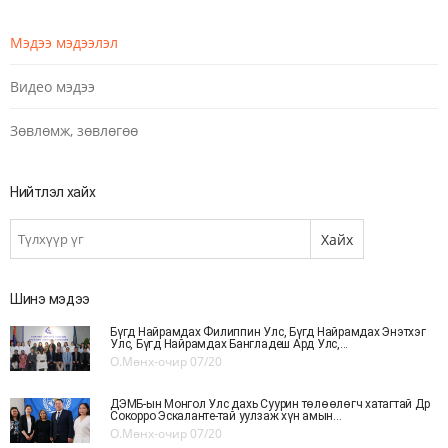
Мэдээ мэдээлэл
Видео мэдээ
Зөвлөмж, зөвлөгөө
Нийтлэл хайх
Шинэ мэдээ
Бүгд Найрамдах Филиппин Улс, Бүгд Найрамдах Энэтхэг
Улс, Бүгд Найрамдах Бангладеш Ард Улс,...
О.Мөнх-очир
07/20
ДЭМБ-ын Монгол Улс дахь Суурин төлөөлөгч хатагтай Др
Сокорро Эскаланте-тай уулзаж хүн амын...
О.Мөнх-очир
07/20