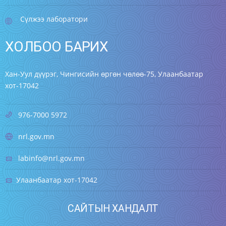
Сүлжээ лаборатори
ХОЛБОО БАРИХ
Хан-Уул дүүрэг, Чингисийн өргөн чөлөө-75, Улаанбаатар
хот-17042
976-7000 5972
nrl.gov.mn
labinfo@nrl.gov.mn
Улаанбаатар хот-17042
САЙТЫН ХАНДАЛТ