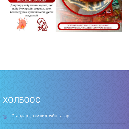
ХОЛБООС
Стандарт, хэмжил зүйн газар