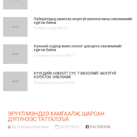
Лабораторид ажиллах аюулгүй ажиллагааны зөвлөмжийг
хүргэж байна
О.Мөнх-очир
06/19
Хүнсний содоор жимс ногоог цэвэрлэх зөвлөмжийг
хүргэж байна
Л.Ариунтунгалаг
04/17
ХҮҮХДИЙН НЭМЭЛТ СҮҮ, ТЭЖЭЭЛИЙГ АЮУЛГҮЙ
ХЭРЭГЛЭХ ЗӨВЛӨМЖ
Л.Ариунтунгалаг
03/30
ЭРҮҮЛ МЭНДЭЭ ХАМГААЛЖ, ШАРСАН
ДҮПҮНЭЭС ТАТГАЛЗЪЯ.
By Л.Ариунтунгалаг
2025/10/31
FACEBOOK