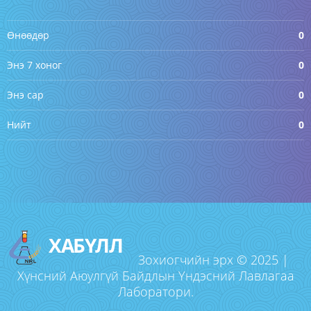
Өнөөдөр
0
Энэ 7 хоног
0
Энэ сар
0
Нийт
0
ХАБҮЛЛ
Зохиогчийн эрх © 2025 |
Хүнсний Аюулгүй Байдлын Үндэсний Лавлагаа
Лаборатори.