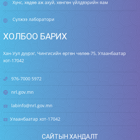
Хүнс, хөдөө аж ахуй, хөнгөн үйлдвэрийн яам
Сүлжээ лаборатори
ХОЛБОО БАРИХ
Хан-Уул дүүрэг, Чингисийн өргөн чөлөө-75, Улаанбаатар
хот-17042
976-7000 5972
nrl.gov.mn
labinfo@nrl.gov.mn
Улаанбаатар хот-17042
САЙТЫН ХАНДАЛТ