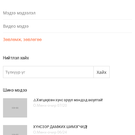
Мэдээ мэдээлэл
Видео мэдээ
Зөвлөмж, зөвлөгөө
Нийтлэл хайх
Шинэ мэдээ
⚠️Хөгцөрсөн хүнс эрүүл мэндэд аюултай!
О.Мөнх-очир
07/20
ХҮНСЭЭР ДАМЖИХ ШИМЭГЧИД❗️
О.Мөнх-очир
06/24