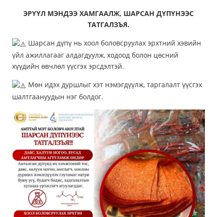
ЭРҮҮЛ МЭНДЭЭ ХАМГААЛЖ, ШАРСАН ДҮПҮНЭЭС
ТАТГАЛЗЪЯ.
Шарсан дүпү нь хоол боловсруулах эрхтний хэвийн
үйл ажиллагааг алдагдуулж, ходоод болон цөсний
хүүдийн өвчлөл үүсгэх эрсдэлтэй.
Мөн идэх дуршлыг хэт нэмэгдүүлж, таргалалт үүсгэх
шалтгаануудын нэг болдог.