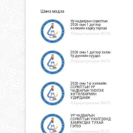
Шинэ мэдээ
Ур чадварын сорилтын
2026 оын 1 дүгээр
ээлжийн хариу гарлаа
Л.Ариунтунгалаг
06/18
2026 оны 1 дүгээр ээлж-
Үр дүнгийн хуудас
Л.Ариунтунгалаг
04/15
2026 оны 1-р ээлжийн
СОРИЛТЫН УР
ЧАДВАРЫН ҮНЭЛЭХ
ХӨТӨЛБӨРИЙН
УДИРДАМЖ
Л.Ариунтунгалаг
04/15
УР ЧАДВАРЫН
СОРИЛТЫН ҮНЭЛГЭЭНД
ХАМРАГДАХ ТУХАЙ
ГЭРЭЭ
Л.Ариунтунгалаг
01/21