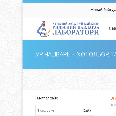
Манай байгууллагыг
БИД
УР ЧАДВАРЫН ХӨТӨЛБӨР, 
20
Нийтлэл хайх
B