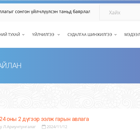
 сонгон үйлчлүүлсэн таньд баярлалаа.
НИЙ ТУХАЙ
ҮЙЛЧИЛГЭЭ
СУДАЛГАА ШИНЖИЛГЭЭ
МЭДЭЭ
ТАЙЛАН
24 оны 2 дүгээр ээлж гарын авлага
y Л.Ариунтунгалаг
2024/11/12