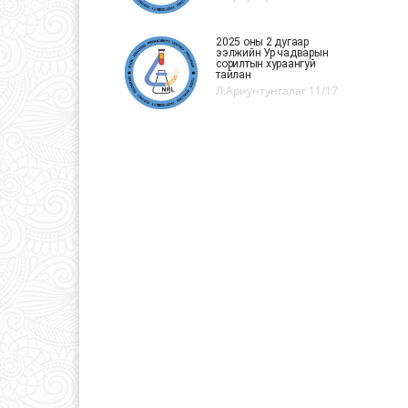
2025 оны 2 дугаар
ээлжийн Ур чадварын
сорилтын хураангуй
тайлан
Л.Ариунтунгалаг
11/17