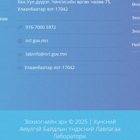
Хан-Уул дүүрэг, Чингисийн өргөн чөлөө-75,
Өн
Улаанбаатар хот-17042
Энэ
 яам
976-7000 5972
Энэ
nrl.gov.mn
Ни
labinfo@nrl.gov.mn
Улаанбаатар хот-17042
Зохиогчийн эрх © 2025 | Хүнсний
Аюулгүй Байдлын Үндэсний Лавлагаа
Лаборатори.