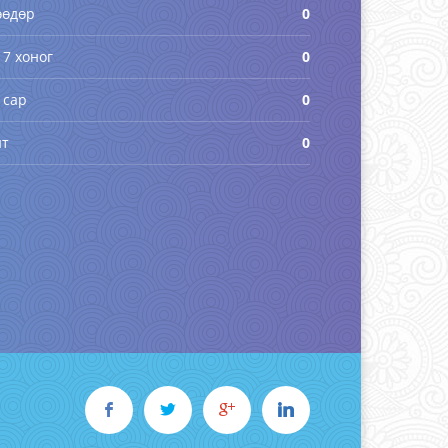
өөдөр
0
 7 хоног
0
 сар
0
йт
0