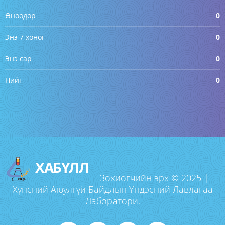
Өнөөдөр
0
Энэ 7 хоног
0
Энэ сар
0
Нийт
0
ХАБҮЛЛ
Зохиогчийн эрх © 2025 |
Хүнсний Аюулгүй Байдлын Үндэсний Лавлагаа
Лаборатори.