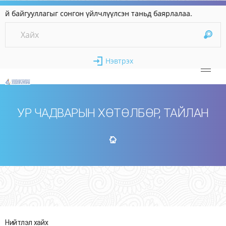
айгууллагыг сонгон үйлчлүүлсэн таньд баярлалаа
Нэвтрэх
УР ЧАДВАРЫН ХӨТӨЛБӨР, ТАЙЛАН
Нийтлэл хайх