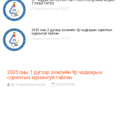
УР ЧАДВАРЫН СОРИЛТЫН ҮНЭЛГЭЭНД ХАМРАГДАХ
ТУХАЙ ГЭРЭЭ
Л.Ариунтунгалаг
01/21
2025 оны 2 дугаар ээлжийн Ур чадварын сорилтын
хураангуй тайлан
Л.Ариунтунгалаг
11/17
2025 оны 1 дүгээр ээжлийн Ур чадварын
сорилтын хураангуй тайлан
By Л.Ариунтунгалаг
2025/07/09