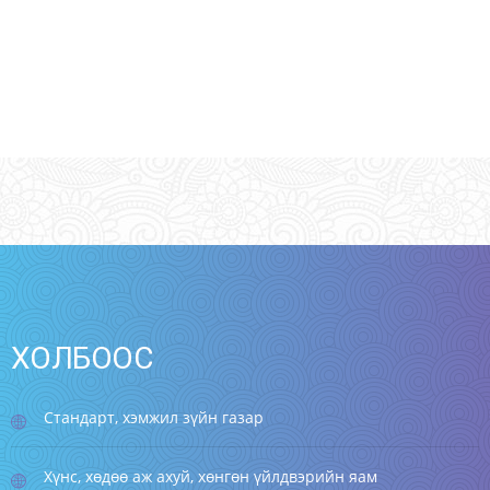
ХОЛБООС
Стандарт, хэмжил зүйн газар
Хүнс, хөдөө аж ахуй, хөнгөн үйлдвэрийн яам