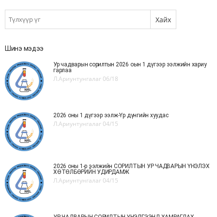
Шинэ мэдээ
Ур чадварын сорилтын 2026 оын 1 дүгээр ээлжийн хариу
гарлаа
Л.Ариунтунгалаг
06/18
2026 оны 1 дүгээр ээлж-Үр дүнгийн хуудас
Л.Ариунтунгалаг
04/15
2026 оны 1-р ээлжийн СОРИЛТЫН УР ЧАДВАРЫН ҮНЭЛЭХ
ХӨТӨЛБӨРИЙН УДИРДАМЖ
Л.Ариунтунгалаг
04/15