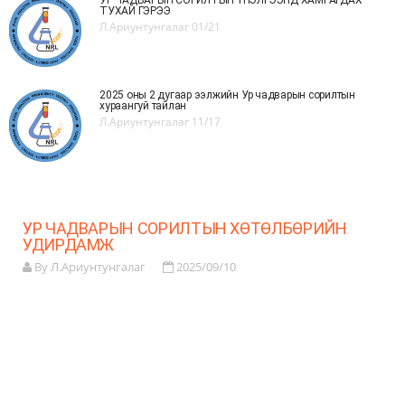
УР ЧАДВАРЫН СОРИЛТЫН ҮНЭЛГЭЭНД ХАМРАГДАХ
ТУХАЙ ГЭРЭЭ
Л.Ариунтунгалаг
01/21
2025 оны 2 дугаар ээлжийн Ур чадварын сорилтын
хураангуй тайлан
Л.Ариунтунгалаг
11/17
УР ЧАДВАРЫН СОРИЛТЫН ХӨТӨЛБӨРИЙН
УДИРДАМЖ
By Л.Ариунтунгалаг
2025/09/10