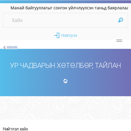
Манай байгууллагыг сонгон үйлчлүүлсэн таньд ба
Нэвтрэх
УР ЧАДВАРЫН ХӨТӨЛБӨР, ТАЙЛАН
Нийтлэл хайх