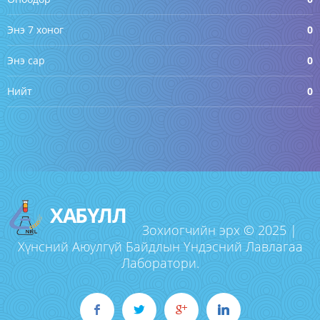
Энэ 7 хоног
0
Энэ сар
0
Нийт
0
ХАБҮЛЛ
Зохиогчийн эрх © 2025 |
Хүнсний Аюулгүй Байдлын Үндэсний Лавлагаа
Лаборатори.