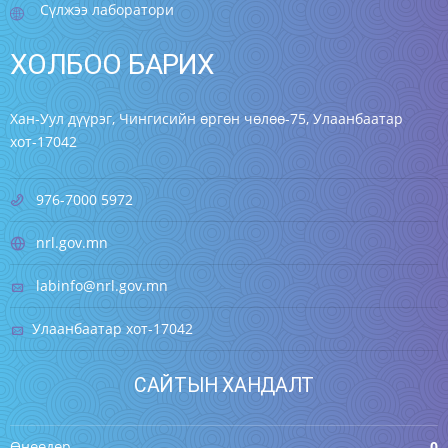
Сүлжээ лаборатори
ХОЛБОО БАРИХ
Хан-Уул дүүрэг, Чингисийн өргөн чөлөө-75, Улаанбаатар
хот-17042
976-7000 5972
nrl.gov.mn
labinfo@nrl.gov.mn
Улаанбаатар хот-17042
САЙТЫН ХАНДАЛТ
Өнөөдөр
0