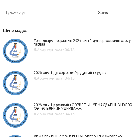
Шинэ мэдээ
Ур чадварын сорилтын 2026 оын 1 дүгээр ээлжийн хариу
гарлаа
Л.Ариунтунгалаг
06/18
2026 оны 1 дүгээр ээлж-Үр дүнгийн хуудас
Л.Ариунтунгалаг
04/15
2026 оны 1-р ээлжийн СОРИЛТЫН УР ЧАДВАРЫН ҮНЭЛЭХ
ХӨТӨЛБӨРИЙН УДИРДАМЖ
Л.Ариунтунгалаг
04/15