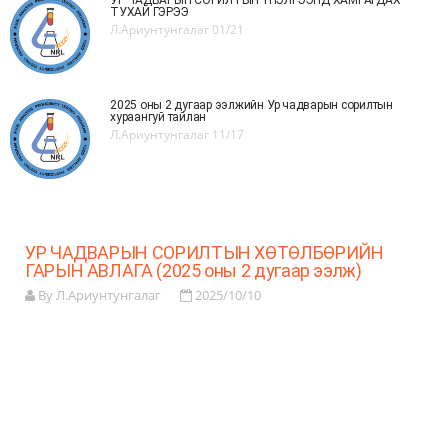
УР ЧАДВАРЫН СОРИЛТЫН ҮНЭЛГЭЭНД ХАМРАГДАХ
ТУХАЙ ГЭРЭЭ
Л.Ариунтунгалаг
01/21
2025 оны 2 дугаар ээлжийн Ур чадварын сорилтын
хураангуй тайлан
Л.Ариунтунгалаг
11/17
УР ЧАДВАРЫН СОРИЛТЫН ХӨТӨЛБӨРИЙН
ГАРЫН АВЛАГА (2025 оны 2 дугаар ээлж)
By Л.Ариунтунгалаг
2025/10/10