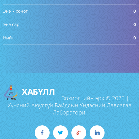
Энэ 7 хоног
0
Энэ сар
0
Нийт
0
ХАБҮЛЛ
Зохиогчийн эрх © 2025 |
Хүнсний Аюулгүй Байдлын Үндэсний Лавлагаа
Лаборатори.