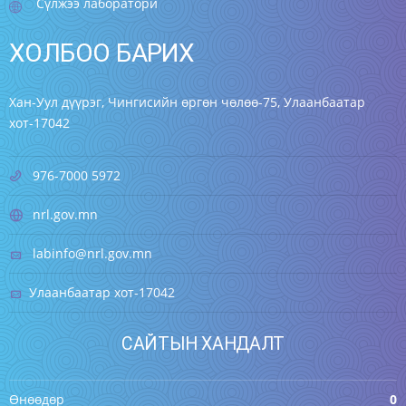
Сүлжээ лаборатори
ХОЛБОО БАРИХ
Хан-Уул дүүрэг, Чингисийн өргөн чөлөө-75, Улаанбаатар
хот-17042
976-7000 5972
nrl.gov.mn
labinfo@nrl.gov.mn
Улаанбаатар хот-17042
САЙТЫН ХАНДАЛТ
Өнөөдөр
0