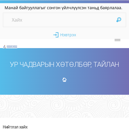
най байгууллагыг сонгон үйлчлүүлсэн таньд баяр
Нэвтрэх
УР ЧАДВАРЫН ХӨТӨЛБӨР, ТАЙЛАН
Нийтлэл хайх