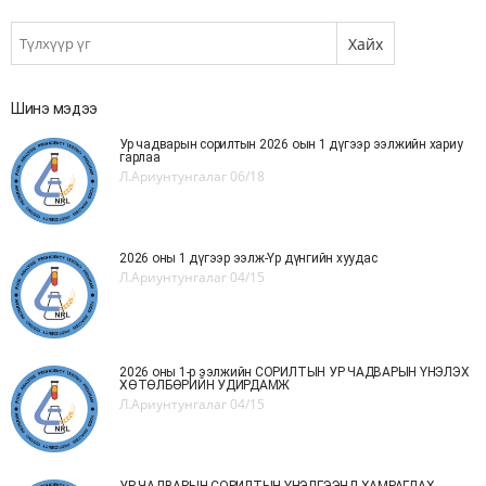
Шинэ мэдээ
Ур чадварын сорилтын 2026 оын 1 дүгээр ээлжийн хариу
гарлаа
Л.Ариунтунгалаг
06/18
2026 оны 1 дүгээр ээлж-Үр дүнгийн хуудас
Л.Ариунтунгалаг
04/15
2026 оны 1-р ээлжийн СОРИЛТЫН УР ЧАДВАРЫН ҮНЭЛЭХ
ХӨТӨЛБӨРИЙН УДИРДАМЖ
Л.Ариунтунгалаг
04/15