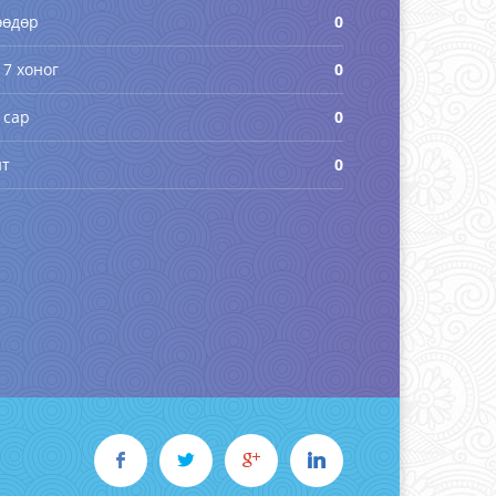
өөдөр
0
 7 хоног
0
 сар
0
йт
0