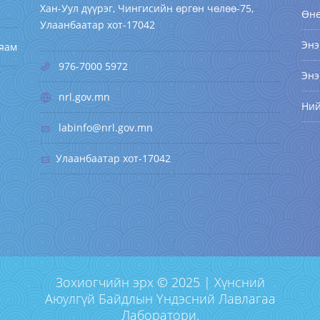
Хан-Уул дүүрэг, Чингисийн өргөн чөлөө-75,
Өн
Улаанбаатар хот-17042
Энэ
 яам
976-7000 5972
Энэ
nrl.gov.mn
Ни
labinfo@nrl.gov.mn
Улаанбаатар хот-17042
Зохиогчийн эрх © 2025 | Хүнсний
Аюулгүй Байдлын Үндэсний Лавлагаа
Лаборатори.