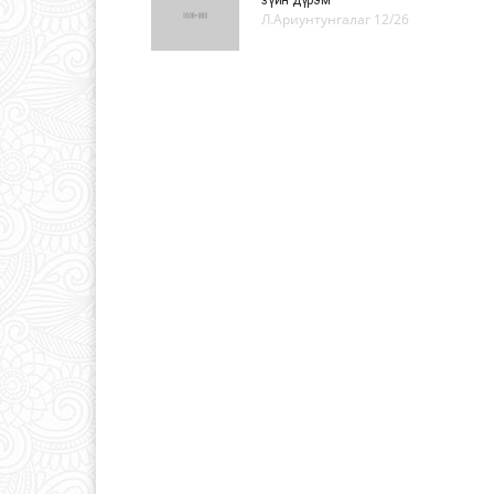
зүйн дүрэм
Л.Ариунтунгалаг
12/26