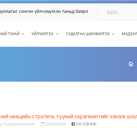
ыг сонгон үйлчлүүлсэн таньд баярлалаа.
НИЙ ТУХАЙ
ҮЙЛЧИЛГЭЭ
СУДАЛГАА ШИНЖИЛГЭЭ
МЭДЭЭ
ний нөөцийн стратеги, түүний хэрэгжилтийг хянаж үн
y Л.Ариунтунгалаг
2025/02/03
FACEBOOK