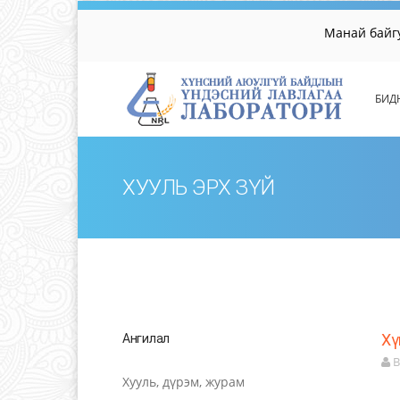
Манай байгууллаг
БИД
ХУУЛЬ ЭРХ ЗҮЙ
Хү
Ангилал
B
Хууль, дүрэм, журам