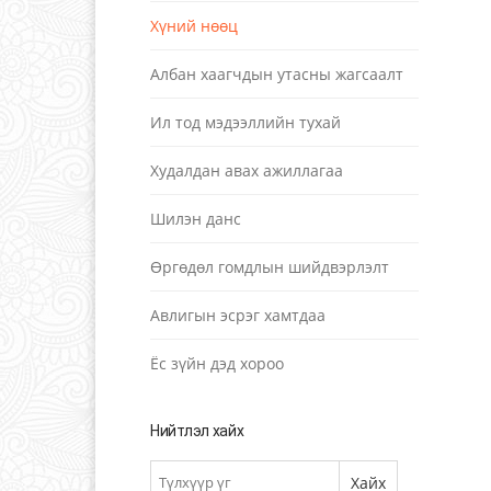
Хүний нөөц
Албан хаагчдын утасны жагсаалт
Ил тод мэдээллийн тухай
Худалдан авах ажиллагаа
Шилэн данс
Өргөдөл гомдлын шийдвэрлэлт
Авлигын эсрэг хамтдаа
Ёс зүйн дэд хороо
Нийтлэл хайх