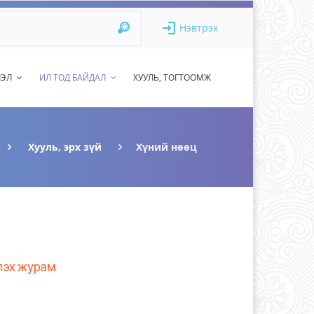
Нэвтрэх
ЛЭЛ
ИЛ ТОД БАЙДАЛ
ХУУЛЬ, ТОГТООМЖ
Хууль, эрх зүй
Хүний нөөц
элэх журам