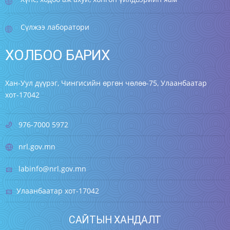
Сүлжээ лаборатори
ХОЛБОО БАРИХ
Хан-Уул дүүрэг, Чингисийн өргөн чөлөө-75, Улаанбаатар
хот-17042
976-7000 5972
nrl.gov.mn
labinfo@nrl.gov.mn
Улаанбаатар хот-17042
САЙТЫН ХАНДАЛТ