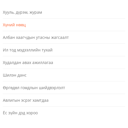
Хууль, дүрэм, журам
Хүний нөөц
Албан хаагчдын утасны жагсаалт
Ил тод мэдээллийн тухай
Худалдан авах ажиллагаа
Шилэн данс
Өргөдөл гомдлын шийдвэрлэлт
Авлигын эсрэг хамтдаа
Ёс зүйн дэд хороо