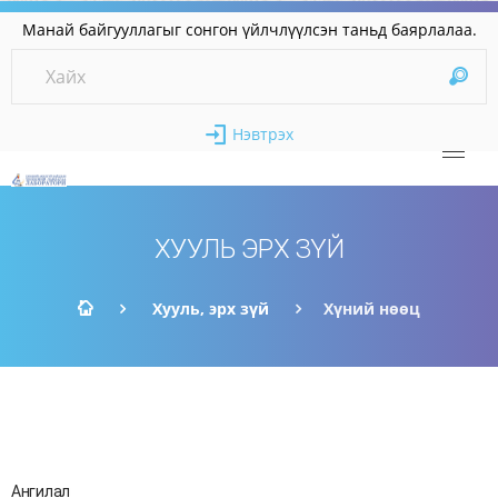
най байгууллагыг сонгон үйлчлүүлсэн таньд баярл
Нэвтрэх
ХУУЛЬ ЭРХ ЗҮЙ
Хууль, эрх зүй
Хүний нөөц
Ангилал