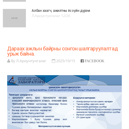
Албан хаагч, ажилтны ёс зүйн дүрэм
Л.Ариунтунгалаг
12/26
Дараах ажлын байрны сонгон шалгаруулалтад
урьж байна.
By Л.Ариунтунгалаг
2025/10/15
FACEBOOK