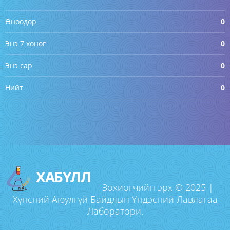
Өнөөдөр
0
Энэ 7 хоног
0
Энэ сар
0
Нийт
0
ХАБҮЛЛ
Зохиогчийн эрх © 2025 |
Хүнсний Аюулгүй Байдлын Үндэсний Лавлагаа
Лаборатори.