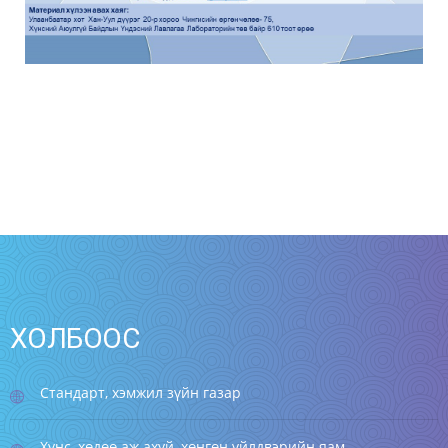
ХОЛБООС
Стандарт, хэмжил зүйн газар
Хүнс, хөдөө аж ахуй, хөнгөн үйлдвэрийн яам